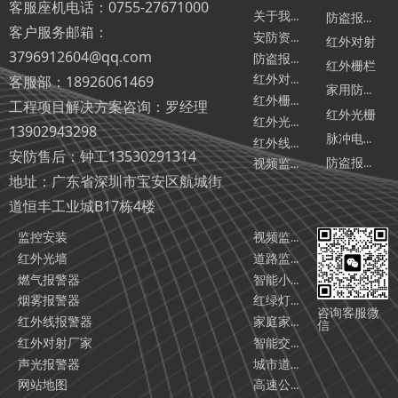
客服座机电话：0755-27671000
关于我们
防盗报警主机
客户服务邮箱：
安防资讯
红外对射
3796912604@qq.com
防盗报警器相关汇总
红外栅栏
客服部：18926061469
红外对射相关汇总
家用防盗报警器
红外栅栏相关汇总
工程项目解决方案咨询：罗经理
红外光栅
红外光墙相关汇总
13902943298
脉冲电子围栏
红外线报警器相关汇总
安防售后：钟工13530291314
防盗报警器厂家
视频监控相关汇总
地址：广东省深圳市宝安区航城街
道恒丰工业城B17栋4楼
监控安装
视频监控系统
红外光墙
道路监控工程智能化解决方案（2025版）
燃气报警器
智能小区监控安装解决方案
烟雾报警器
红绿灯监控安装智能化解决方案（2025版）
咨询客服微
红外线报警器
家庭家用防盗报警系统解决方案
信
红外对射厂家
智能交通监控安装施工解决方案
声光报警器
城市道路监控安装施工解决方案
网站地图
高速公路监控安装施工解决方案，以及高速公路监控安装公司/厂家推荐