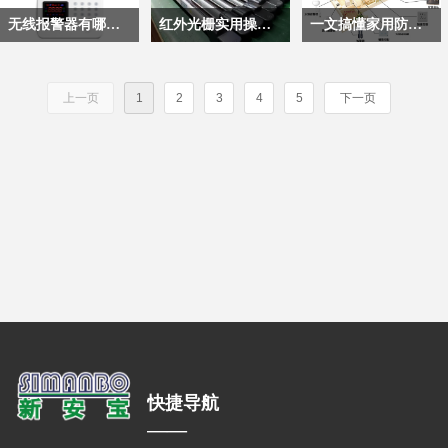
全周期维护机制，才能
空期”，保障影像记录
体验，从前期规划到最
全筑牢底层防线。它不
市，它早已超越“拍违
能感知、合规设计与工
道、高速公路、省界卡
刻发出声光报警，部分
无线报警器有哪些作用？无线报警器的安装和使用
红外光栅实用操作手册：必知的六大实用技巧
一文搞懂家用防盗报警器：从原理到安装全指南
保障系统持续可靠运
与实时预览的可靠性。
终交付的全流程，每一
是孤立的摄像头堆砌，
章”的单一功能，演变
程美学的系统工程。当
口、乡村公路等不同道
智能款还能联动切断燃
行，为路口交通安全筑
个环节都有着针对性的
而是一套融合了前端采
为集交通感知、违法取
你选择一家本地服务
路场景中，科学布设高
气电磁阀、启动排风
无线报警器是通过空间
红外光栅也常被称为红
家用报警器是面向家庭
牢技术底座。
实操要求。
集、信号传输、后台处
证、信号优化与公众服
商，你真正购买的不是
清摄像机、智能球机、
扇，同时向手机推送警
电磁波传输信号的安防
外栅栏、红外栏杆，是
场景的安防设备，可通
上一页
1
2
3
4
5
下一页
理、联动应用的完整系
务于一体的动态神经
设备，而是一整套对安
补光设备、传输终端与
情，提前规避燃气泄漏
装置，核心由探测器、
一种以多束红外光对射
过红外、门磁等探测部
统性工程，是支撑城市
元。
全、效率与法律边界的
配套监控立杆，构建起
引发的中毒、爆炸风
报警主机、无线收发模
为核心技术的主动式探
件，在布防后自动识别
精细化治理不可或缺的
深刻理解。
覆盖全路段的全天候视
险。
块组成。探测器感知入
测设备，广泛应用于安
入侵行为，触发声光报
核心基础设施。
觉感知网络。
侵、烟雾、气体泄漏等
防、工业检测等多个领
警、远程推送通知，守
异常后，通过
域。
护居家安全。
315MHz/433MHz等常
用频段将信号发送给主
机，主机借助WiFi、
GSM、LoRa、NB-IoT
等网络，以短信、APP
推送、语音电话的形式
将警情发送给预设用
户，同时触发现场高分
快捷导航
贝声光报警。
——