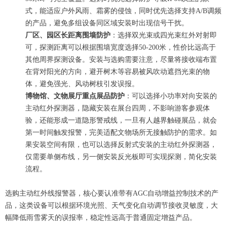
式，能适应户外风雨、霜雾的侵蚀，同时优先选择支持A/B调频
的产品，避免多组设备同区域安装时出现信号干扰。
厂区、园区长距离围墙防护
：选择双光束或四光束红外对射即
可，探测距离可以根据围墙宽度选择50-200米，性价比远高于
其他周界探测设备。安装与选购需要注意，尽量将接收端布置
在背对阳光的方向，避开树木等容易被风吹动遮挡光束的物
体，避免强光、风动树枝引发误报。
博物馆、文物展厅重点展品防护
：可以选择小功率对向安装的
主动红外探测器，隐藏安装在展台四周，不影响游客参观体
验，还能形成一道隐形警戒线，一旦有人越界触碰展品，就会
第一时间触发报警，完美适配文物场所无接触防护的需求。如
果安装空间有限，也可以选择反射式安装的主动红外探测器，
仅需要单侧布线，另一侧安装反光板即可实现探测，简化安装
流程。
选购主动红外线报警器，核心要认准带有AGC自动增益控制技术的产
品，这类设备可以根据环境光照、天气变化自动调节接收灵敏度，大
幅降低雨雪雾天的误报率，稳定性远高于普通固定增益产品。