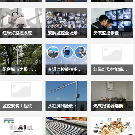
道路监控是支撑现代路
交通监控系统作为现代
这套融合了成像探测、
网安全高效运行的核心
路网管理的核心技术基
雷达感知、智能分析的
技术基础设施，它早已
础设施，完成标准化监
完整技术体系，彻底改
跳出“事后追溯”的单一
控安装调试后，绝非仅
变了传统高速监控“只
红绿灯监控系统运维规范与核心要求
安防监控全场景常见故障与排查指南
安装监控步骤，区分交通监控和家用监控
功能定位，成为覆盖安
承担“录像留存”的单一
录像、不预警”的被动
全防护、秩序管控、效
功能，而是通过多维度
模式，实现了全路段的
红绿灯监控是城市交通
监控系统是现代安防体
交通监控与家用监控，
率优化全链条的关键支
的数据采集与智能分
主动感知与动态调度，
秩序管理的核心技术支
系中留存影像、追溯事
看似都是通过摄像头实
撑，其运行状态直接决
析，延伸出覆盖秩序管
为高速公路的通行安全
撑，它承担着路口通行
件的核心载体，由前端
现画面采集的安防设
定着整个道路系统的管
控、安全预警、通行优
与效率提升提供了核心
状态采集、违法行为记
采集、信号传输、后端
备，却因应用场景的核
织密城市之眼：道路监控工程的构建与价值
交通监控能拍多远距离?
红绿灯监控能保存多久？
理水平与通行质量，是
化的全链条应用价值，
技术支撑。
录、流量数据回传等关
存储与显示多个环节串
心需求完全不同，形成
现代城市交通体系中不
成为支撑现代交通体系
键职能，其运行稳定性
联组成，安装监控任何
了两套差异显著的安装
在现代城市的运行脉络
交通监控是城市道路交
红绿灯监控，又称“电
可替代的核心组成部
高效运行的关键技术底
直接影响路口通行效率
一个节点出现异常，都
逻辑。前者服务于公共
里，道路监控工程如同
通管理的核心技术系
子警察”或“闯红灯自动
分。
座。
与交通管理的精准度。
可能导致整个链路的功
交通管理，对全域覆
一张覆盖全域的智能感
统，也是城市治安防控
记录系统”，是城市智
不同于普通安防监控，
能失效。梳理全流程的
盖、数据精度、长期稳
知网络，把无数个“城
网络的重要组成部分，
能交通体系的核心感知
监控安装工程核心技术框架
从勘测到验收：道路监控工程落地详解
燃气报警器选购、安装和维护方法
红绿灯监控安装后，这
常见故障类型、成因与
定性有着严苛的标准，
市之眼”有序排布在路
通过多类设备协同实现
节点，其本质是融合高
些设备长期处于高负
基础排查逻辑，能帮助
后者聚焦家庭场景的便
网的关键节点，既为交
对路面交通的全方位管
清成像、AI识别与实时
在深圳，监控安装早已
道路监控安装是智慧交
燃气报警器能实时监测
荷、强干扰的露天环境
运维人员快速定位问
捷性与隐私性，更侧重
通秩序的平稳运行保驾
控。
联动的非接触式执法终
不是简单的布线加摄像
通体系建设的核心落地
空气中燃气浓度，当浓
中，必须建立标准化的
题，避免监控出现“真
低成本、易操作的落地
护航，也为城市公共安
端。在深圳等一线城
头，而是一套融合了智
环节，通过在城市主干
度达到安全阈值时，立