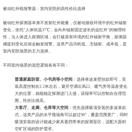
被动红外线报警器：室内安防的高性价比选择
被动红外探测器本身不发射红外能量，仅被动接收环境中的红外辐射
变化，依托“人体恒温37℃，会向外辐射固定波长的远红外”的物理特
性，当人体进入探测区域，会打破原有环境的红外辐射平衡，探测器
捕捉到变化后就会触发报警。这类产品功耗低、无辐射、成本低，是
室内安防场景的主力选择。
不同室内场景的选型逻辑各有不同：
普通家庭卧室、小书房等小空间
：选择单波束壁挂款即可，安
装高度控制在2.2米左右，避开空调出风口、暖气旁等温差变化
大的位置，就能稳定探测进门入侵，误报率可以控制在合理范
围，性价比很高。
大客厅、走廊、仓库等大空间
：优先选择吸顶安装的多波束款
式，这类产品的水平视场角可以超过90°，覆盖范围更广，同时
吸顶安装的设计能减少家具遮挡带来的探测盲区，适配大面积
空旷区域的防护需求。