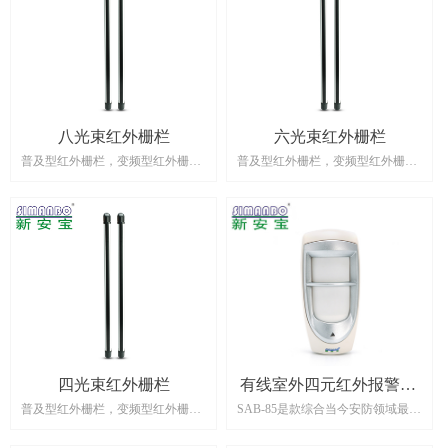
门禁产品。通过体温测温模块可实
人员或物体挡住了发射器相邻两个
现体温的快速检测，可同时支持人
光束以上光线时，接收器立即输出
脸比对和体温检测，并对体温异常
报警信号，当有小动物或小物体挡
人员进行预警，能够有效的保障防
住其中一束光线时，报警器不会输
控安全。该产品具备体温检测快、
出报警信号。
人脸识别率高、大库容等特点，可
广泛应用于智慧小区、学校、写字
八光束红外栅栏
六光束红外栅栏
楼、医院等固定人员场景。
普及型红外栅栏，变频型红外栅
普及型红外栅栏，变频型红外栅
栏，红外栅栏（也叫“红外栏
栏，红外栅栏（也叫“红外栏
杆”、“红外光栅”）是主动红外对射
杆”、“红外光栅”）是主动红外对射
的一种，采用多束红外光对射，发
的一种，采用多束红外光对射，发
射器向接收器发出红外光，一旦有
射器向接收器发出红外光，一旦有
人员或物体挡住了发射器相邻两个
人员或物体挡住了发射器相邻两个
光束以上光线时，接收器立即输出
光束以上光线时，接收器立即输出
报警信号，当有小动物或小物体挡
报警信号，当有小动物或小物体挡
住其中一束光线时，报警器不会输
住其中一束光线时，报警器不会输
出报警信号。
出报警信号。
四光束红外栅栏
有线室外四元红外报警器/
普及型红外栅栏，变频型红外栅
SAB-85是款综合当今安防领域最新
探测器 SAB-85
栏，红外栅栏（也叫“红外栏
技术的被动红外入侵报警器/探测器