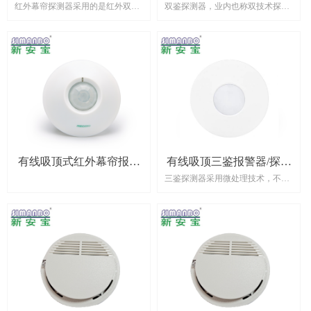
红外幕帘探测器采用的是红外双向
双鉴探测器，业内也称双技术探测
器 SAB-821C
7380
脉冲记数的工作方式，因为幕帘探
器，就是将两种探测技术互相结合
测器的报警方式具有方向性，所以
触发报警的设备，其原理主要是凭
我们也叫做方面幕帘探测器。幕帘
借探测器发射的红外线来探测工作
探测器具备入侵方向的识别能力，
的，也就是当两种探测器同一时间
用户可以从内到外进入警戒区而不
或者相继在短暂时间内，收集外界
会触发报警，并且在一定时间内返
红外辐射并传输到红外传感器上并
回不会触发报警，只有从外界侵入
发出预警信号。
才会引发报警，极大的方便了用户
在设防的警戒区域内活动，同时又
不触发报警系统。
有线吸顶式红外幕帘报警
有线吸顶三鉴报警器/探测
三鉴探测器采用微处理技术，不仅
器/探测器 SAB-813C
器 SAB-802
能在短时间内将两种探测技术所探
测到的信号波形进行分析，还能判
断两种信号之间的时间关系，也就
是说，采用微处理技术的三鉴探测
器能够自动根据红外与微波触发时
间的间隔来判断警情，从而降低因
某种干扰引起的误报率，准确的说
只有先触发红外探测而后再触发微
波探测的信号才会引发报警