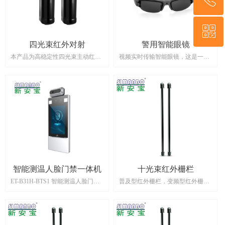
具有很好的防范作用。红外对射产
具有很好的防范作用。红外对射产
品适合家庭住宅区、楼盘别墅、厂
品适合家庭住宅区、楼盘别墅、厂
房、商场、仓库、写字楼等场所的
房、商场、仓库、写字楼等场所的
ꀥ
18926061469
安全防范。
安全防范。
四光束红外对射
警用智能眼镜
本产品为高稳定性四光束主动红外
视频实时传输智能眼镜，这是一款
微信二维码
对射探测器。它使用了先进的信号
集高清视频拍摄、智能图像识别和
分析处理技术，当盗贼进入防范区
视频实时无 线传输功能于一体的智
域遮断全部红外线时发出报警信
能眼镜，解决现高执法记录仪体积
号。当有非法入侵时即报警。防雨
大、 功耗高、不便隽的缺陷，采用
淋结构，除具有防拆、防剪线功能
眼镜佩戴方式进行执法录像、 智能
外有效防止入侵者采用破坏手段，
图像识别和实时回传图像，现场执
具有很好的防范作用。红外对射产
法简易化、实时辨别 可疑人员、加
品适合家庭住宅区、楼盘别墅、厂
强指障部对现场环境的掌控，实时
房、商场、仓库、写字楼等场所的
回传的图像 高利于保护证据的完整
安全防范。
性及可靠性。
智能测温人脸门禁一体机
十光束红外栅栏
ET-B31H-BTS1 智能测温人脸门禁
普及型红外栅栏，变频型红外栅
一体机
栏，红外栅栏（也叫“红外栏
EP-BTS1智能测温人脸门禁一体机
杆”、“红外光栅”）是主动红外对射
是一款集人脸识别技术和非接触式
的一种，采用多束红外光对射，发
测温于一体的高性能、高可靠性的
射器向接收器发出红外光，一旦有