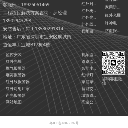
客服部：18926061469
红外对射相关汇总
家用防盗报警器
红外栅栏相关汇总
工程项目解决方案咨询：罗经理
红外光栅
红外光墙相关汇总
13902943298
脉冲电子围栏
红外线报警器相关汇总
安防售后：钟工13530291314
防盗报警器厂家
视频监控相关汇总
地址：广东省深圳市宝安区航城街
道恒丰工业城B17栋4楼
监控安装
视频监控系统
红外光墙
道路监控工程智能化解决方案（2025版）
燃气报警器
智能小区监控安装解决方案
烟雾报警器
红绿灯监控安装智能化解决方案（2025版）
咨询客服微
红外线报警器
家庭家用防盗报警系统解决方案
信
红外对射厂家
智能交通监控安装施工解决方案
声光报警器
城市道路监控安装施工解决方案
网站地图
高速公路监控安装施工解决方案，以及高速公路监控安装公司/厂家推荐
粤ICP备18072197号