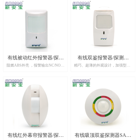
杆”、“红外光栅”）是主动红外对射
的一种，采用多束红外光对射，发
射器向接收器发出红外光，一旦有
人员或物体挡住了发射器相邻两个
光束以上光线时，接收器立即输出
报警信号，当有小动物或小物体挡
住其中一束光线时，报警器不会输
出报警信号。
有线被动红外报警器/探测
有线双鉴报警器/探测器
阻燃ABS外壳 ，报警输出NC/NO可
精巧、超薄的外观设计，加强型微
器 SAB-810W
SAB-700
选，适应不同的报警主机
处理器处理技术
有线红外幕帘报警器/探测
有线吸顶双鉴探测器SAB-