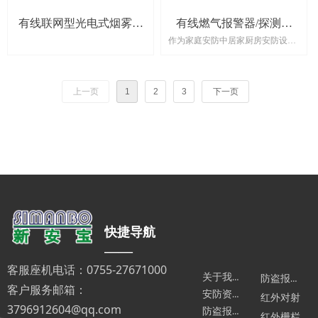
有线联网型光电式烟雾探
有线燃气报警器/探测器
作为家庭安防中居家厨房安防设
测器SAB-668
SAB-708
备，燃气报警器，也叫燃气探测
器，主要作用是检测在保护区域内
的天然气浓度是否达到预设标准，
上一页
1
2
3
下一页
一旦超过浓度值，燃气探测器将会
自动预警，可以说燃气探测器在居
家安防发挥着重要作用。
快捷导航
——
客服座机电话：0755-27671000
关于我们
防盗报警主机
客户服务邮箱：
安防资讯
红外对射
3796912604@qq.com
防盗报警器相关汇总
红外栅栏