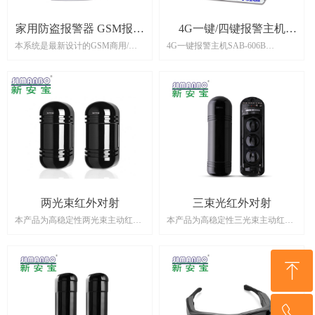
金融系统、机关事业单位、工业
区、学校、图书馆、医院等诸多领
家用防盗报警器 GSM报警
4G一键/四键报警主机
域；安装容易，操作简便是广大用
本系统是最新设计的GSM商用/家
4G一键报警主机SAB-606B
器 SAB-1203
SAB-606B
户理想的选择。
用智能家居安全报警系统。采用国
一键紧急报警主机，可分一键和四
际通用的高灵敏度四频原装GSM模
键的主机，常用于校园、医院、酒
块，结合先进的无线信号处理技
店等场所，用于紧急情况下，快速
术，实现了中英文短信、数字语
呼叫公安、消防、医院等求助机
音、百万组无线对码、远程家电控
构。
制、防区智能识别等功能。报警时
可以绑定手机号、座机号，可以呼
可语音告知警情类型及事发地点。
叫转移到个人号码，是各大场所比
独创的现场语音阻吓和提醒功能，
较常用的紧急报警系统。
使用户的损失减小到最小。配合红
外探测器、门磁、烟雾探测器、燃
气探测器、紧急按钮等配件，广泛
两光束红外对射
三束光红外对射
的应用于家庭、工厂、学校、商
本产品为高稳定性两光束主动红外
本产品为高稳定性三光束主动红外
铺、便利店、财务室、别墅等需要
对射探测器。它使用了先进的信号
对射探测器。它使用了先进的信号
防护的地方。时刻保护您的财产安
分析处理技术。当盗贼进入防范区
分析处理技术。当盗贼进入防范区
全不受侵害。
域遮断全部红外线时发出报警信
域遮断全部红外线时发出报警信
ꁸ
号。当有非法入侵时即报警。防雨
号。当有非法入侵时即报警。防雨
淋结构，除具有防拆、防剪线功能
淋结构，除具有防拆、防剪线功能
外有效防止入侵者采用破坏手段，
外有效防止入侵者采用破坏手段，
ꂅ
回到顶部