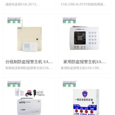
感谢你选用SAB-2817A
SAB-238B 4G/PSTN智能双网报警
2817A
SAB-238B
4G/PSTN120 路总线防盗报警主
主机
机，120 路报警主机在融合国内外
智能双网报警主机采用先进的微处
多种报警主机设计思路的基础上，
理技术作为控制核心，集成度高，
以专业化的设计，强大的防区扩充
可靠性强，具有多种灵活接口，能
能力，超大适应范围，灵活的扩充
同时储存6组报警电话号码和3组中
架构，独创的多用户线多子系统控
心号码（如管理中心、固定电话或
制管理机制，高度智能化和便利的
移动手机号码），通过电话线通
综合集成控制与处理能力……集合
讯、4G手机网络传递报警信息。产
报警控制、电话线和数据通信、
品适用于家庭、住宅小区、别墅、
RS232 串口、RS485 总线数据通信
营业场所、金融系统、机关事业单
等多种功能，为满足新形势下各种
位、工业区、学校、图书馆、医院
分线制防盗报警主机 SAB-
家用防盗报警主机SAB-
智能楼宇、智能小区系统、平安学
等诸多领域：安装容易，操作简便
智能电话联网防盗报警主机SAB-
家用防盗报警主机SAB-1308
238A
1308
校、司法、监狱、军区、文博系统
是广大用户理想的选择
238A/2316A PSTN
本报警器由报警主机和各种无线连
等各种应用环境用户的个性化需
本报警控制主机采用先进的微处理
接的配件组成。当有人非法进入设
求，提供一个量身定做的大型报警
技术作为控制核心，集成度高，可
防区域时，主机就会发出警报声，
系统综合解决方案。
靠性强，具有多种灵活接口，能同
并且拨打主人的电话或手机，主人
时储存6组报警电话号码和3组中心
收到通知后可立即赶回家或通知附
号码（如管理中心、固定电话或移
近的亲朋好友处理，也可以通过电
动手机号码），通过电话线通讯网
话监听现场的声音，配合无线烟雾
络传递报警信息。产品适用于家
探测器和无线燃气感应器后还可以
庭、住宅小区、别墅、营业场所、
防止火灾发生和燃气泄露。