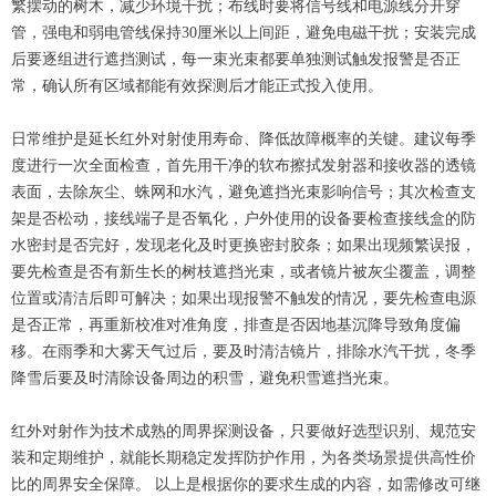
繁摆动的树木，减少环境干扰；布线时要将信号线和电源线分开穿
管，强电和弱电管线保持30厘米以上间距，避免电磁干扰；安装完成
后要逐组进行遮挡测试，每一束光束都要单独测试触发报警是否正
常，确认所有区域都能有效探测后才能正式投入使用。
日常维护是延长红外对射使用寿命、降低故障概率的关键。建议每季
度进行一次全面检查，首先用干净的软布擦拭发射器和接收器的透镜
表面，去除灰尘、蛛网和水汽，避免遮挡光束影响信号；其次检查支
架是否松动，接线端子是否氧化，户外使用的设备要检查接线盒的防
水密封是否完好，发现老化及时更换密封胶条；如果出现频繁误报，
要先检查是否有新生长的树枝遮挡光束，或者镜片被灰尘覆盖，调整
位置或清洁后即可解决；如果出现报警不触发的情况，要先检查电源
是否正常，再重新校准对准角度，排查是否因地基沉降导致角度偏
移。在雨季和大雾天气过后，要及时清洁镜片，排除水汽干扰，冬季
降雪后要及时清除设备周边的积雪，避免积雪遮挡光束。
红外对射作为技术成熟的周界探测设备，只要做好选型识别、规范安
装和定期维护，就能长期稳定发挥防护作用，为各类场景提供高性价
比的周界安全保障。 以上是根据你的要求生成的内容，如需修改可继