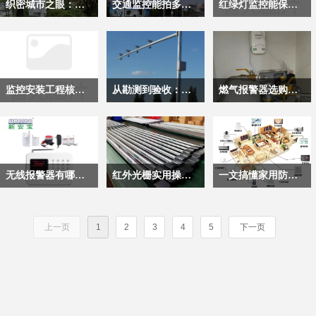
织密城市之眼：道路监控工程的构建与价值
交通监控能拍多远距离?
红绿灯监控能保存多久？
理水平与通行质量，是
化的全链条应用价值，
技术支撑。
录、流量数据回传等关
存储与显示多个环节串
心需求完全不同，形成
现代城市交通体系中不
成为支撑现代交通体系
键职能，其运行稳定性
联组成，安装监控任何
了两套差异显著的安装
在现代城市的运行脉络
交通监控是城市道路交
红绿灯监控，又称“电
可替代的核心组成部
高效运行的关键技术底
直接影响路口通行效率
一个节点出现异常，都
逻辑。前者服务于公共
里，道路监控工程如同
通管理的核心技术系
子警察”或“闯红灯自动
分。
座。
与交通管理的精准度。
可能导致整个链路的功
交通管理，对全域覆
一张覆盖全域的智能感
统，也是城市治安防控
记录系统”，是城市智
不同于普通安防监控，
能失效。梳理全流程的
盖、数据精度、长期稳
知网络，把无数个“城
网络的重要组成部分，
能交通体系的核心感知
监控安装工程核心技术框架
从勘测到验收：道路监控工程落地详解
燃气报警器选购、安装和维护方法
红绿灯监控安装后，这
常见故障类型、成因与
定性有着严苛的标准，
市之眼”有序排布在路
通过多类设备协同实现
节点，其本质是融合高
些设备长期处于高负
基础排查逻辑，能帮助
后者聚焦家庭场景的便
网的关键节点，既为交
对路面交通的全方位管
清成像、AI识别与实时
在深圳，监控安装早已
道路监控安装是智慧交
燃气报警器能实时监测
荷、强干扰的露天环境
运维人员快速定位问
捷性与隐私性，更侧重
通秩序的平稳运行保驾
控。
联动的非接触式执法终
不是简单的布线加摄像
通体系建设的核心落地
空气中燃气浓度，当浓
中，必须建立标准化的
题，避免监控出现“真
低成本、易操作的落地
护航，也为城市公共安
端。在深圳等一线城
头，而是一套融合了智
环节，通过在城市主干
度达到安全阈值时，立
全周期维护机制，才能
空期”，保障影像记录
体验，从前期规划到最
全筑牢底层防线。它不
市，它早已超越“拍违
能感知、合规设计与工
道、高速公路、省界卡
刻发出声光报警，部分
无线报警器有哪些作用？无线报警器的安装和使用
红外光栅实用操作手册：必知的六大实用技巧
一文搞懂家用防盗报警器：从原理到安装全指南
保障系统持续可靠运
与实时预览的可靠性。
终交付的全流程，每一
是孤立的摄像头堆砌，
章”的单一功能，演变
程美学的系统工程。当
口、乡村公路等不同道
智能款还能联动切断燃
行，为路口交通安全筑
个环节都有着针对性的
而是一套融合了前端采
为集交通感知、违法取
你选择一家本地服务
路场景中，科学布设高
气电磁阀、启动排风
无线报警器是通过空间
红外光栅也常被称为红
家用报警器是面向家庭
牢技术底座。
实操要求。
集、信号传输、后台处
证、信号优化与公众服
商，你真正购买的不是
清摄像机、智能球机、
扇，同时向手机推送警
电磁波传输信号的安防
外栅栏、红外栏杆，是
场景的安防设备，可通
上一页
1
2
3
4
5
下一页
理、联动应用的完整系
务于一体的动态神经
设备，而是一整套对安
补光设备、传输终端与
情，提前规避燃气泄漏
装置，核心由探测器、
一种以多束红外光对射
过红外、门磁等探测部
统性工程，是支撑城市
元。
全、效率与法律边界的
配套监控立杆，构建起
引发的中毒、爆炸风
报警主机、无线收发模
为核心技术的主动式探
件，在布防后自动识别
精细化治理不可或缺的
深刻理解。
覆盖全路段的全天候视
险。
块组成。探测器感知入
测设备，广泛应用于安
入侵行为，触发声光报
核心基础设施。
觉感知网络。
侵、烟雾、气体泄漏等
防、工业检测等多个领
警、远程推送通知，守
异常后，通过
域。
护居家安全。
315MHz/433MHz等常