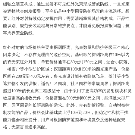
组独立装置构成，通过发射不可见红外光束形成警戒防线，一旦光束
被遮挡就会触发报警，至今仍是中小型周界防护场景的主流选择。想
要让红外对射持续稳定发挥作用，需要清晰掌握其价格构成、正品性
能识别、规范安装流程与日常维护要点，才能避免误报漏报问题，筑
牢周界安全防线。
红外对射的市场价格主要由探测距离、光束数量和防护等级三个核心
因素决定，不存在无理由的溢价空间。基础款的探测距离在10米以内
的双光束红外对射，单套价格通常在80元到150元之间，适合小院落、
一楼窗户等小型防护区域；探测距离10米到50米的四光束产品，价格
区间在200元到400元左右，多光束设计能有效降低飞鸟、落叶等小型
遮挡物引发的误报，适合厂区围墙、社区围栏等常规周界；探测距离
超过100米的长距离工程级型号，由于采用了更高功率的发射模块和灵
敏度更高的接收元件，价格普遍在500元到800元之间，能满足大型厂
区、园区周界的长距离防护需求。此外，带有防拆报警、自动增益控
制功能的产品，价格会比基础款上浮10%到20%，但稳定性和抗干扰
能力也会相应提升，用户可根据防护范围和环境复杂度选择适配规
格，无需盲目追求高配。