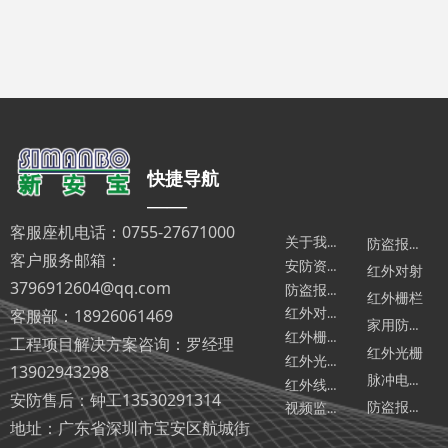
用频段将信号发送给主
机，主机借助WiFi、
GSM、LoRa、NB-IoT
等网络，以短信、APP
推送、语音电话的形式
将警情发送给预设用
户，同时触发现场高分
快捷导航
贝声光报警。
——
客服座机电话：0755-27671000
关于我们
防盗报警主机
客户服务邮箱：
安防资讯
红外对射
3796912604@qq.com
防盗报警器相关汇总
红外栅栏
客服部：18926061469
红外对射相关汇总
家用防盗报警器
红外栅栏相关汇总
工程项目解决方案咨询：罗经理
红外光栅
红外光墙相关汇总
13902943298
脉冲电子围栏
红外线报警器相关汇总
安防售后：钟工13530291314
防盗报警器厂家
视频监控相关汇总
地址：广东省深圳市宝安区航城街