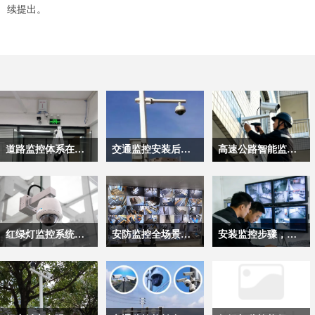
续提出。
道路监控体系在现代交通中的核心价值
交通监控安装后主要应用有哪些？
高速公路智能监控系统核心技术原理解析
道路监控是支撑现代路
交通监控系统作为现代
这套融合了成像探测、
网安全高效运行的核心
路网管理的核心技术基
雷达感知、智能分析的
技术基础设施，它早已
础设施，完成标准化监
完整技术体系，彻底改
跳出“事后追溯”的单一
控安装调试后，绝非仅
变了传统高速监控“只
红绿灯监控系统运维规范与核心要求
安防监控全场景常见故障与排查指南
安装监控步骤，区分交通监控和家用监控
功能定位，成为覆盖安
承担“录像留存”的单一
录像、不预警”的被动
全防护、秩序管控、效
功能，而是通过多维度
模式，实现了全路段的
红绿灯监控是城市交通
监控系统是现代安防体
交通监控与家用监控，
率优化全链条的关键支
的数据采集与智能分
主动感知与动态调度，
秩序管理的核心技术支
系中留存影像、追溯事
看似都是通过摄像头实
撑，其运行状态直接决
析，延伸出覆盖秩序管
为高速公路的通行安全
撑，它承担着路口通行
件的核心载体，由前端
现画面采集的安防设
定着整个道路系统的管
控、安全预警、通行优
与效率提升提供了核心
状态采集、违法行为记
采集、信号传输、后端
备，却因应用场景的核