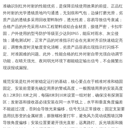
准确识别红外对射的性能优劣，是保障后续使用效果的前提。正品红
外对射的光学透镜质地均匀通透，无划痕和气包，边缘打磨光滑，劣
质产品的透镜多采用回收塑料制作，透光性差，容易导致信号衰减；
合格产品的外壳采用ABS工程塑料或铝合金材质，接缝严密，卡扣牢
固，户外使用的型号防护等级至少达到IP65，能应对雨水、灰尘侵
蚀；通电测试时，正常产品的对准指示灯会在光束对齐后快速稳定亮
起，调整角度时灵敏度变化清晰，劣质产品容易出现指示灯闪烁不
定、对准困难的问题。此外，性能合格的红外对射自带光强自动调节
功能，在晴天强光、夜间弱光环境下都能稳定输出信号，不会频繁出
现误报或漏报。
规范安装是红外对射稳定运行的基础，核心要点在于精准对准和稳固
固定。安装前需要先确定周界的警戒高度，一般围墙周界的安装高度
在1.2米到1.8米之间，每隔8米到10米设置一组对射，确保没有探测盲
区；发射器和接收器必须安装在同一水平线上，水平和垂直角度偏差
不能超过2度，否则会导致光束偏移，信号无法正常接收；固定支架要
选用抗形变的金属材质，膨胀螺栓要打牢，避免风力晃动或围墙沉降
导致角度偏移；安装位置要避开强光直射，远离路灯、反光墙面和频