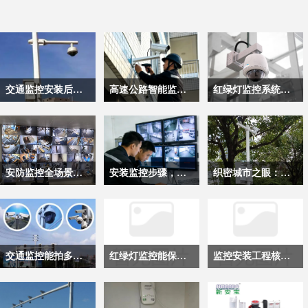
交通监控安装后主要应用有哪些？
高速公路智能监控系统核心技术原理解析
红绿灯监控系统运维规范与核心要求
交通监控系统作为现代
这套融合了成像探测、
红绿灯监控是城市交通
路网管理的核心技术基
雷达感知、智能分析的
秩序管理的核心技术支
础设施，完成标准化监
完整技术体系，彻底改
撑，它承担着路口通行
控安装调试后，绝非仅
变了传统高速监控“只
状态采集、违法行为记
安防监控全场景常见故障与排查指南
安装监控步骤，区分交通监控和家用监控
织密城市之眼：道路监控工程的构建与价值
承担“录像留存”的单一
录像、不预警”的被动
录、流量数据回传等关
功能，而是通过多维度
模式，实现了全路段的
键职能，其运行稳定性
监控系统是现代安防体
交通监控与家用监控，
在现代城市的运行脉络
的数据采集与智能分
主动感知与动态调度，
直接影响路口通行效率
系中留存影像、追溯事
看似都是通过摄像头实
里，道路监控工程如同
析，延伸出覆盖秩序管
为高速公路的通行安全
与交通管理的精准度。
件的核心载体，由前端
现画面采集的安防设
一张覆盖全域的智能感
控、安全预警、通行优
与效率提升提供了核心
不同于普通安防监控，
采集、信号传输、后端
备，却因应用场景的核
知网络，把无数个“城
交通监控能拍多远距离?
红绿灯监控能保存多久？
监控安装工程核心技术框架
化的全链条应用价值，
技术支撑。
红绿灯监控安装后，这
存储与显示多个环节串
心需求完全不同，形成
市之眼”有序排布在路
成为支撑现代交通体系
些设备长期处于高负
联组成，安装监控任何
了两套差异显著的安装
网的关键节点，既为交
交通监控是城市道路交
红绿灯监控，又称“电
在深圳，监控安装早已
高效运行的关键技术底
荷、强干扰的露天环境
一个节点出现异常，都
逻辑。前者服务于公共
通秩序的平稳运行保驾
通管理的核心技术系
子警察”或“闯红灯自动
不是简单的布线加摄像