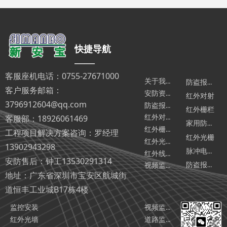
快捷导航
——
客服座机电话：0755-27671000
关于我们
防盗报警主机
客户服务邮箱：
安防资讯
红外对射
3796912604@qq.com
防盗报警器相关汇总
红外栅栏
客服部：18926061469
红外对射相关汇总
家用防盗报警器
红外栅栏相关汇总
工程项目解决方案咨询：罗经理
红外光栅
红外光墙相关汇总
13902943298
脉冲电子围栏
红外线报警器相关汇总
安防售后：钟工13530291314
防盗报警器厂家
视频监控相关汇总
地址：广东省深圳市宝安区航城街
道恒丰工业城B17栋4楼
监控安装
视频监控系统
红外光墙
道路监控工程智能化解决方案（2025版）