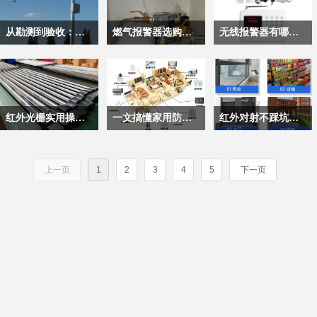
座。
中，必须建立标准化的
可能导致整个链路的功
交通管理，对全域覆
护航，也为城市公共安
统，也是城市治安防控
记录系统”，是城市智
头，而是一套融合了智
全周期维护机制，才能
能失效。梳理全流程的
盖、数据精度、长期稳
全筑牢底层防线。它不
网络的重要组成部分，
能交通体系的核心感知
能感知、合规设计与工
从勘测到验收：道路监控工程落地详解
燃气报警器选购、安装和维护方法
无线报警器有哪些作用？无线报警器的安装和使用
保障系统持续可靠运
常见故障类型、成因与
定性有着严苛的标准，
是孤立的摄像头堆砌，
通过多类设备协同实现
节点，其本质是融合高
程美学的系统工程。当
行，为路口交通安全筑
基础排查逻辑，能帮助
后者聚焦家庭场景的便
而是一套融合了前端采
对路面交通的全方位管
清成像、AI识别与实时
你选择一家本地服务
道路监控安装是智慧交
燃气报警器能实时监测
无线报警器是通过空间
牢技术底座。
运维人员快速定位问
捷性与隐私性，更侧重
集、信号传输、后台处
控。
联动的非接触式执法终
商，你真正购买的不是
通体系建设的核心落地
空气中燃气浓度，当浓
电磁波传输信号的安防
题，避免监控出现“真
低成本、易操作的落地
理、联动应用的完整系
端。在深圳等一线城
设备，而是一整套对安
环节，通过在城市主干
度达到安全阈值时，立
装置，核心由探测器、
空期”，保障影像记录
体验，从前期规划到最
统性工程，是支撑城市
市，它早已超越“拍违
全、效率与法律边界的
道、高速公路、省界卡
刻发出声光报警，部分
报警主机、无线收发模
红外光栅实用操作手册：必知的六大实用技巧
一文搞懂家用防盗报警器：从原理到安装全指南
红外对射不踩坑：选型、调试、维护全攻略
与实时预览的可靠性。
终交付的全流程，每一
精细化治理不可或缺的
章”的单一功能，演变
深刻理解。
口、乡村公路等不同道
智能款还能联动切断燃
块组成。探测器感知入
个环节都有着针对性的
核心基础设施。
为集交通感知、违法取
路场景中，科学布设高
气电磁阀、启动排风
侵、烟雾、气体泄漏等
红外光栅也常被称为红
家用报警器是面向家庭
红外对射，全名叫‌主动
实操要求。
证、信号优化与公众服
清摄像机、智能球机、
扇，同时向手机推送警
异常后，通过
外栅栏、红外栏杆，是
场景的安防设备，可通
红外入侵探测器‌，也叫
上一页
1
2
3
4
5
下一页
务于一体的动态神经
补光设备、传输终端与
情，提前规避燃气泄漏
315MHz/433MHz等常
一种以多束红外光对射
过红外、门磁等探测部
光束遮断式感应器，是
元。
配套监控立杆，构建起
引发的中毒、爆炸风
用频段将信号发送给主
为核心技术的主动式探
件，在布防后自动识别
安防领域广泛应用的入
覆盖全路段的全天候视
险。
机，主机借助WiFi、
测设备，广泛应用于安
入侵行为，触发声光报
侵探测设备，核心通过
觉感知网络。
GSM、LoRa、NB-IoT
防、工业检测等多个领
警、远程推送通知，守
收发两端的红外光束遮
等网络，以短信、APP
域。
护居家安全。
断来触发报警。
推送、语音电话的形式
将警情发送给预设用
户，同时触发现场高分
贝声光报警。